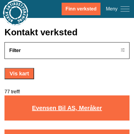
Meny
Finn verksted
Kontakt verksted
Filter
Vis kart
77 treff!
Evensen Bil AS, Meråker