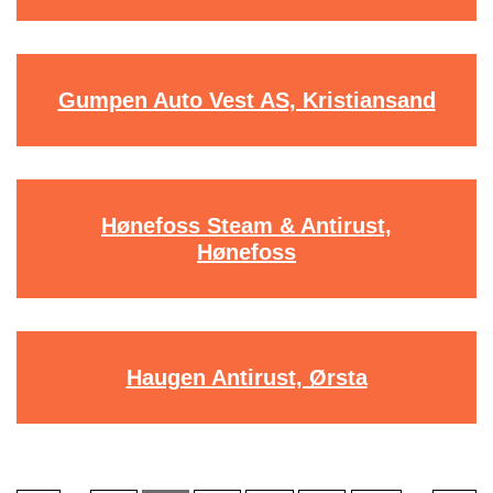
Gumpen Auto Vest AS, Kristiansand
Hønefoss Steam & Antirust,
Hønefoss
Haugen Antirust, Ørsta