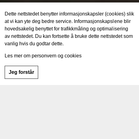
Dette nettstedet benytter informasjonskapsler (cookies) slik
at vi kan yte deg bedre service. Informasjonskapslene blir
hovedsakelig benyttet for trafikkmåling og optimalisering
av nettstedet. Du kan fortsette å bruke dette nettstedet som
vanlig hvis du godtar dette.
Les mer om personvern og cookies
Jeg forstår
Over 30 år med erfaring!
I 2025 feiret Norsk Antirust 35 år og i alle år har vi sammen
jobbet for å beskytte den norske bilparken mot rust. I løpet
av denne tiden har vi vokst til å bli landets desidert største
antirustkjede, med sertifiserte verksteder over hele landet.