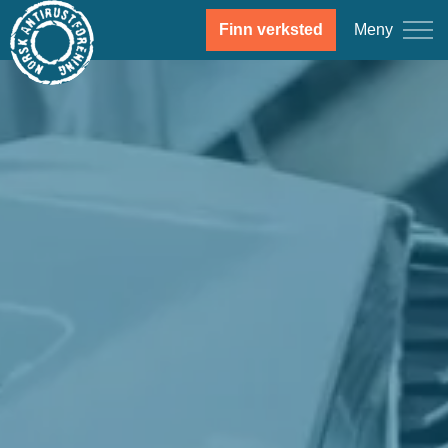
Meny
Finn verksted