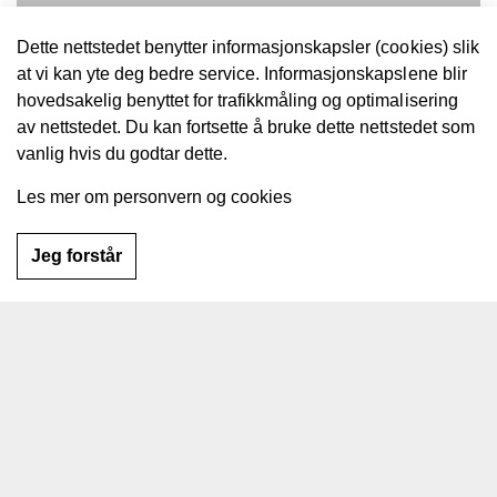
Dette nettstedet benytter informasjonskapsler (cookies) slik
at vi kan yte deg bedre service. Informasjonskapslene blir
hovedsakelig benyttet for trafikkmåling og optimalisering
av nettstedet. Du kan fortsette å bruke dette nettstedet som
vanlig hvis du godtar dette.
Les mer om personvern og cookies
Jeg forstår
Ved sandblåsing settes høye krav til
utstyr, sikkerhet og kompetanse
Hjem
Sandblåsing