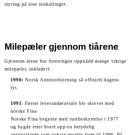
styring på sine innkallinger.
Milepæler gjennom tiårene
Gjennom årene har foreningen oppnådd mange viktige
milepæler, inkludert:
1990:
Norsk Antirustforening så offisielt dagens
lys
1991
: Første leverandøravtale ble skrevet med
norske Fina
Norske Fina begynte med rustbeskyttelse i 1977
og bygde etter hvert opp en betydelig
antirustkjede som vokste jevnlig frem til 1986. På