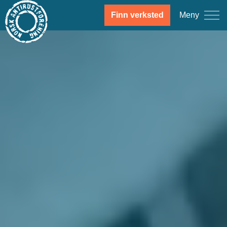
Meny
Finn verksted