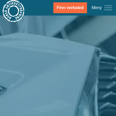
Meny
Finn verksted