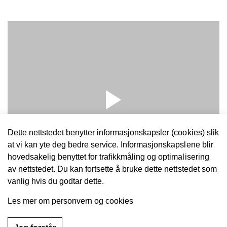
Dette nettstedet benytter informasjonskapsler (cookies) slik
at vi kan yte deg bedre service. Informasjonskapslene blir
hovedsakelig benyttet for trafikkmåling og optimalisering
av nettstedet. Du kan fortsette å bruke dette nettstedet som
vanlig hvis du godtar dette.
Filmen viser et verksted fra Norsk Antirust som har en
Les mer om personvern og cookies
oppfølgingsbehandling av en bil som allerede har en
understellsbehandling.