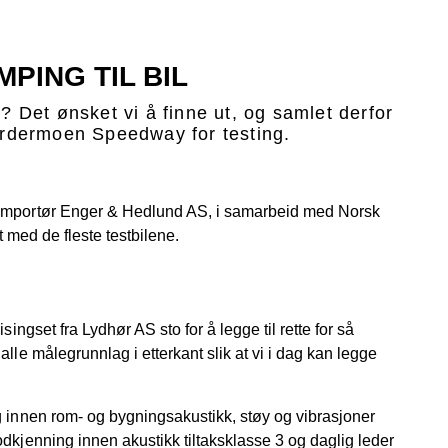
PING TIL BIL
? Det ønsket vi å finne ut, og samlet derfor
Gardermoen Speedway for testing.
-importør Enger & Hedlund AS, i samarbeid med Norsk
lt med de fleste testbilene.
singset fra Lydhør AS sto for å legge til rette for så
lle målegrunnlag i etterkant slik at vi i dag kan legge
g innen rom- og bygningsakustikk, støy og vibrasjoner
dkjenning innen akustikk tiltaksklasse 3 og daglig leder