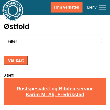
Meny
Finn verksted
Østfold
Filter
Vis kart
3 treff!
Rustspesialist og Bilpleieservice
Karim M. Ali, Fredrikstad