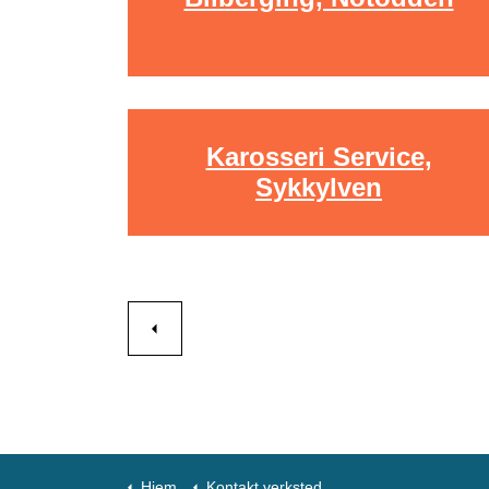
Karosseri Service,
Sykkylven
Hjem
Kontakt verksted