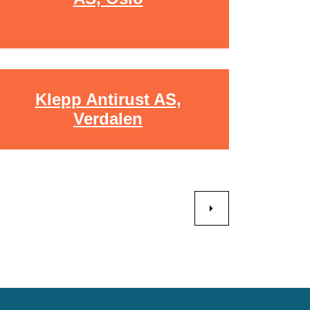
Klepp Antirust AS,
Verdalen