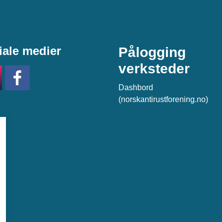
iale medier
Pålogging
verksteder
Dashbord
(norskantirustforening.no)