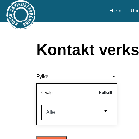
Hjem
Und
Kontakt verk
Fylke
0
Valgt
Nullstill