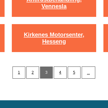
Vennesla
Kirkenes Motorsenter,
Hesseng
1
2
3
4
5
...