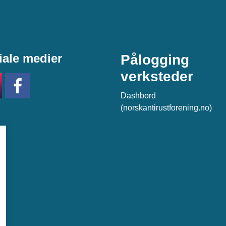
iale medier
Pålogging
verksteder
Dashbord
(norskantirustforening.no)