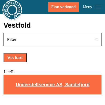
Meny
Finn verksted
Vestfold
Filter
Vis kart
1 treff!
Understellservice AS, Sandefjord