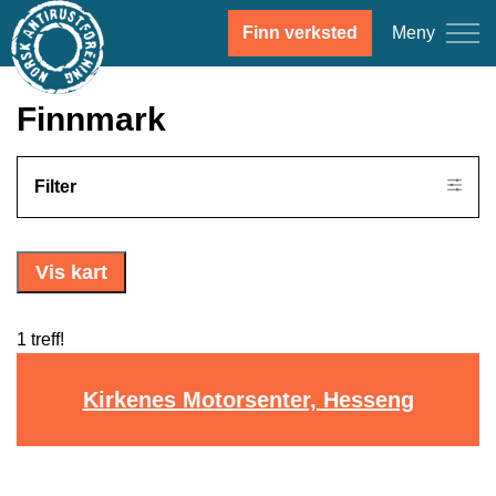
Meny
Finn verksted
Finnmark
Filter
Vis kart
1 treff!
Kirkenes Motorsenter, Hesseng