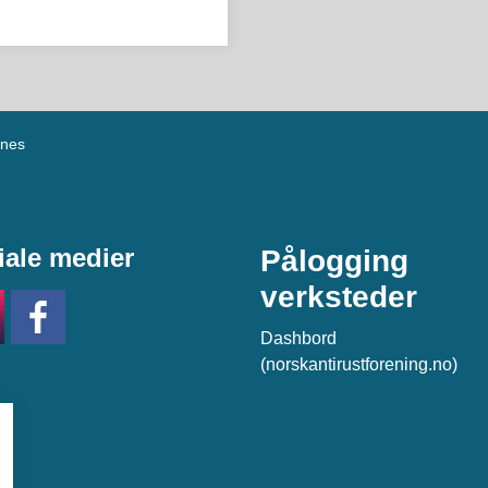
knes
iale medier
Pålogging
verksteder
Dashbord
(norskantirustforening.no)