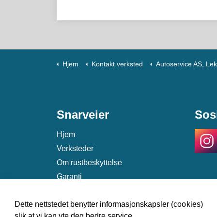
Hjem
Kontakt verksted
Autoservice AS, Le
Snarveier
Sos
Hjem
Verksteder
Om rustbeskyttelse
Garanti
Kontakt
Dette nettstedet benytter informasjonskapsler (cookies)
slik at vi kan yte deg bedre service.