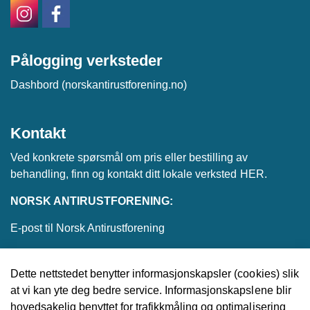
Pålogging verksteder
Dashbord (norskantirustforening.no)
Kontakt
Ved konkrete spørsmål om pris eller bestilling av
behandling, finn og kontakt ditt lokale verksted
HER
.
NORSK ANTIRUSTFORENING:
E-post til Norsk Antirustforening
Dette nettstedet benytter informasjonskapsler (cookies) slik
at vi kan yte deg bedre service. Informasjonskapslene blir
© 2026 Norsk Antirustforening
hovedsakelig benyttet for trafikkmåling og optimalisering