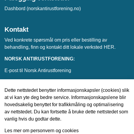
Dashbord (norskantirustforening.no)
Kontakt
Ved konkrete spørsmål om pris eller bestilling av
behandling, finn og kontakt ditt lokale verksted
HER
.
NORSK ANTIRUSTFORENING:
E-post til Norsk Antirustforening
Dette nettstedet benytter informasjonskapsler (cookies) slik
at vi kan yte deg bedre service. Informasjonskapslene blir
© 2026 Norsk Antirustforening
hovedsakelig benyttet for trafikkmåling og optimalisering
av nettstedet. Du kan fortsette å bruke dette nettstedet som
Utviklet av
Upday
vanlig hvis du godtar dette.
Les mer om personvern og cookies